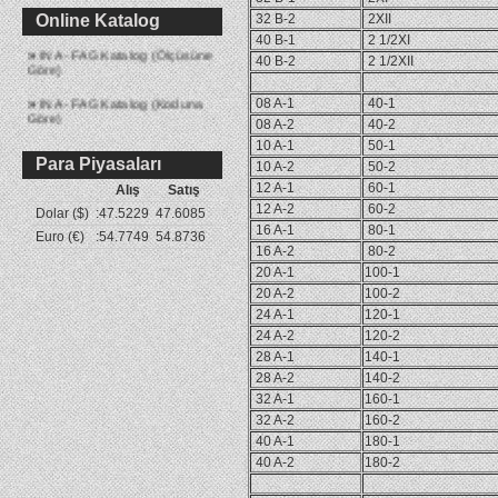
»
Yağ Keçesi Katalog
Online Katalog
32 B-2
2XII
»
40 B-1
2 1/2XI
INA - FAG Katalog (Ölçüsüne
Göre)
40 B-2
2 1/2XII
»
INA - FAG Katalog (Koduna
08 A-1
40-1
Göre)
08 A-2
40-2
10 A-1
50-1
Para Piyasaları
10 A-2
50-2
12 A-1
60-1
Alış
Satış
12 A-2
60-2
Dolar ($)
:
47.5229
47.6085
16 A-1
80-1
Euro (€)
:
54.7749
54.8736
16 A-2
80-2
20 A-1
100-1
20 A-2
100-2
24 A-1
120-1
24 A-2
120-2
28 A-1
140-1
28 A-2
140-2
32 A-1
160-1
32 A-2
160-2
40 A-1
180-1
40 A-2
180-2