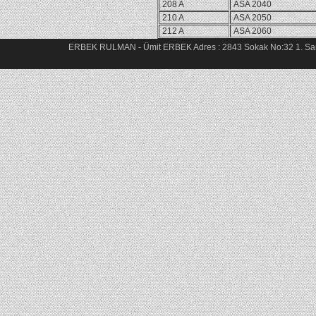
208 A
ASA 2040
210 A
ASA 2050
212 A
ASA 2060
ERBEK RULMAN - Ümit ERBEK Adres : 2843 Sokak No:32 1. Sana