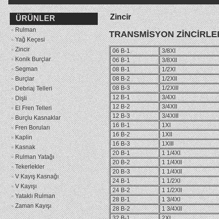
Zincir
ÜRÜNLER
Rulman
TRANSMİSYON ZİNCİRLE
Yağ Keçesi
Zincir
06 B-1
3/8XI
Konik Burçlar
06 B-1
3/8XII
Segman
08 B-1
1/2XI
Burçlar
08 B-2
1/2XII
08 B-3
1/2XIII
Debriaj Telleri
12 B-1
3/4XI
Dişli
12 B-2
3/4XII
El Fren Telleri
12 B-3
3/4XIII
Burçlu Kasnaklar
16 B-1
1XI
Fren Boruları
16 B-2
1XII
Kaplin
16 B-3
1XIII
Kasnak
20 B-1
1 1/4XI
Rulman Yatağı
20 B-2
1 1/4XII
Tekerlekler
20 B-3
1 1/4XII
V Kayış Kasnağı
24 B-1
1 1/2XI
V Kayışı
24 B-2
1 1/2XII
Yataklı Rulman
28 B-1
1 3/4XI
Zaman Kayışı
28 B-2
1 3/4XII
32 B-1
2XI