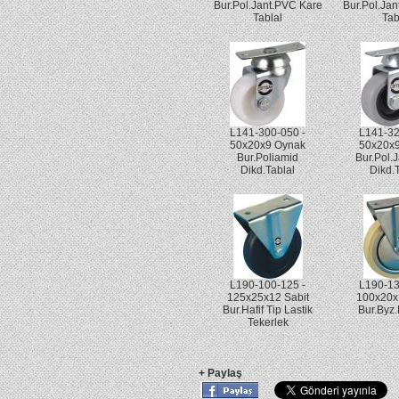
Bur.Pol.Jant.PVC Kare
Bur.Pol.Ja
Tablal
Tab
L141-300-050 -
L141-32
50x20x9 Oynak
50x20x
Bur.Poliamid
Bur.Pol.
Dikd.Tablal
Dikd.
L190-100-125 -
L190-13
125x25x12 Sabit
100x20x
Bur.Hafif Tip Lastik
Bur.Byz
Tekerlek
+ Paylaş