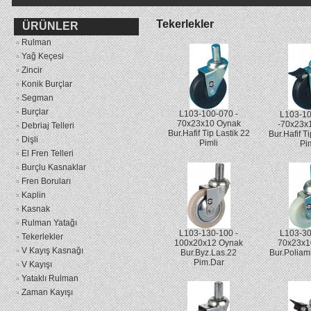
Tekerlekler
ÜRÜNLER
Rulman
Yağ Keçesi
Zincir
Konik Burçlar
Segman
Burçlar
L103-100-070 -
L103-1
70x23x10 Oynak
-70x23x1
Debriaj Telleri
Bur.Hafif Tip Lastik 22
Bur.Hafif T
Dişli
Pimli
Pi
El Fren Telleri
Burçlu Kasnaklar
Fren Boruları
Kaplin
Kasnak
Rulman Yatağı
L103-130-100 -
L103-30
Tekerlekler
100x20x12 Oynak
70x23x1
V Kayış Kasnağı
Bur.Byz.Las.22
Bur.Poliam
Pim.Dar
V Kayışı
Yataklı Rulman
Zaman Kayışı