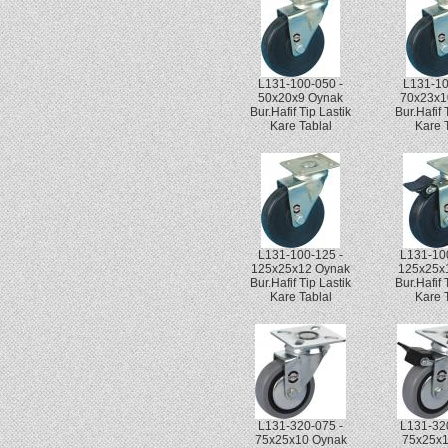
L131-100-050 -
L131-10
50x20x9 Oynak
70x23x1
Bur.Hafif Tip Lastik
Bur.Hafif 
Kare Tablal
Kare 
L131-100-125 -
L131-10
125x25x12 Oynak
125x25x1
Bur.Hafif Tip Lastik
Bur.Hafif 
Kare Tablal
Kare 
L131-320-075 -
L131-32
75x25x10 Oynak
75x25x1