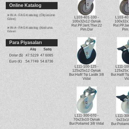
»
Yağ Keçesi Katalog
Online Katalog
»
INA - FAG Katalog (Ölçüsüne
Göre)
L103-401-100 -
L103-40
100x32x12 Oynak
100x32x1
»
INA - FAG Katalog (Koduna
Rul.PP.Jant.Ther.22
Rul.PP.Ja
Göre)
Pim.Dar
Pim
Para Piyasaları
Alış
Satış
Dolar ($)
:
47.5229
47.6085
Euro (€)
:
54.7749
54.8736
L111-100-125 -
L111-10
125x25x12 Oynak
125x25x1
Bur.Hafif Tip Lastik 3/8
Bur.Hafif Ti
Vidal
Vi
L111-300-070 -
L111-30
70x23x10 Oynak
0x23x10
Bur.Poliamid 3/8 Vidal
Bur.Poliami