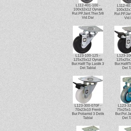
L112-401-100 -
L112-40
100x32x12 Oynak
100x32x1
Rul.PP.Jant.Ther.5/8
Rul.PP.Jan
Vid.Dar
Vid
L123-100-125 -
L123-10
125x25x12 Oynak
125x25x1
Bur.Hafif Tip Lastik 3
Bur.HafifT
Del.Tablal
Del.T
L123-300-070F -
L123-32
70x23x10 Frenli
75x25x1
Bur.Poliamid 3 Delik
Bur.Pol.J
Tablal
Del.T