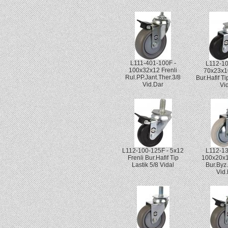
L111-401-100F -
L112-10
100x32x12 Frenli
70x23x1
Rul.PP.Jant.Ther.3/8
Bur.Hafif Ti
Vid.Dar
Vi
L112-100-125F - 5x12
L112-13
Frenli Bur.Hafif Tip
100x20x
Lastik 5/8 Vidal
Bur.Byz
Vid