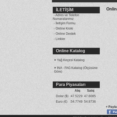
Onlin
İLETİŞİM
Adres ve Telefon
Numaralarımız
İletişim Formu
Online Kroki
Online Destek
Linkler
Online Katalog
»
Yağ Keçesi Katalog
»
INA - FAG Katalog (Ölçüsüne
Göre)
»
INA - FAG Katalog (Koduna
Göre)
Para Piyasaları
Alış
Satış
Dolar ($)
:
47.5229
47.6085
Euro (€)
:
54.7749
54.8736
+ Payla